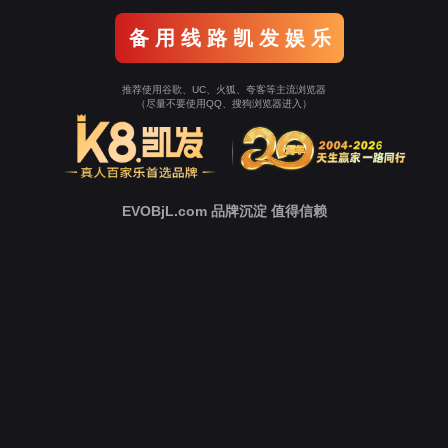
备 用 线 路 凯 发 娱 乐
推荐使用谷歌、UC、火狐、夸客等主流浏览器
（尽量不要使用QQ、搜狗浏览器进入）
EVOBjL.com 品牌沉淀 值得信赖