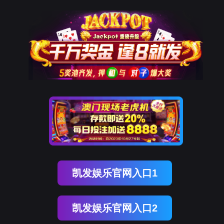
凯发娱乐官网入口1
凯发娱乐官网入口2