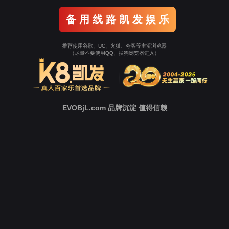
备 用 线 路 凯 发 娱 乐
推荐使用谷歌、UC、火狐、夸客等主流浏览器
（尽量不要使用QQ、搜狗浏览器进入）
EVOBjL.com 品牌沉淀 值得信赖