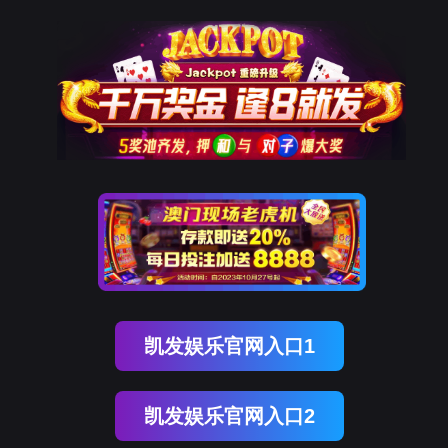
凯发娱乐官网入口1
凯发娱乐官网入口2