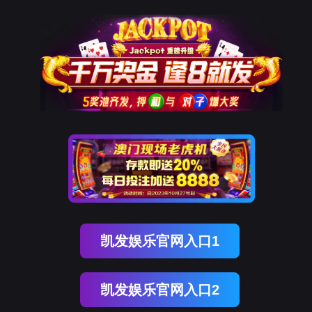
凯发K8国际
凯
发
K8
国
际
关
于
凯
发
K8
国
际
产
品