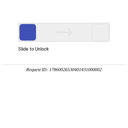
凯发K8国际
凯
发
K8
国
际
关
于
凯
发
K8
国
际
产
品