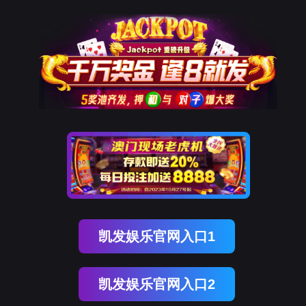
凯发K8国际
凯
发
K8
国
际
关
于
凯
发
K8
国
际
产
品