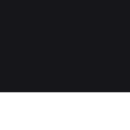
解决方案
行业应用