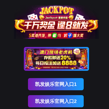
凯发娱乐官网入口1
凯发娱乐官网入口2