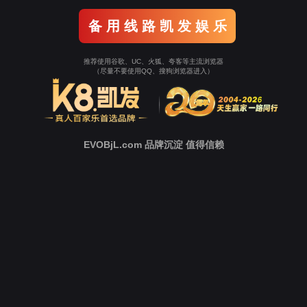
中
心
新
闻
中
心
技
术
支
持
下
载
中
心
营