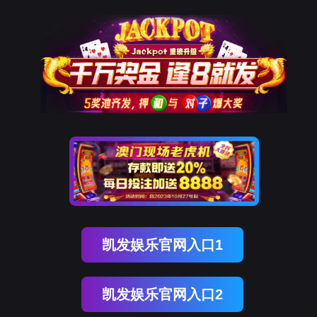
凯发K8国际
凯
发
K8
国
际
关
于
凯
发
K8
国
际
产
品