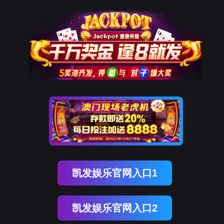
凯发K8国际
凯
发
K8
国
际
关
于
凯
发
K8
国
际
产
品