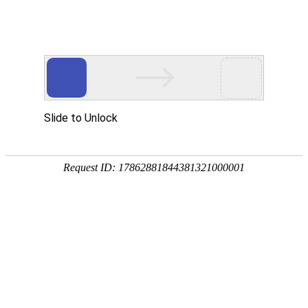
凯发K8国际
凯
发
K8
国
际
关
于
凯
发
K8
国
际
产
品