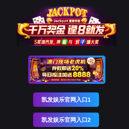
凯发K8国际
凯
发
K8
国
际
关
于
凯
发
K8
国
际
产
品