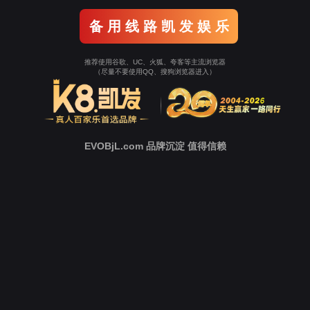
中
心
新
闻
中
心
技
术
支
持
下
载
中
心
营