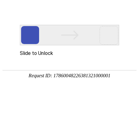
凯发K8国际
凯
发
K8
国
际
关
于
凯
发
K8
国
际
产
品