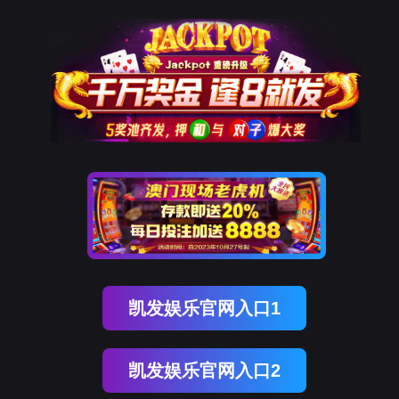
凯发K8国际
凯
发
K8
国
际
关
于
凯
发
K8
国
际
产
品