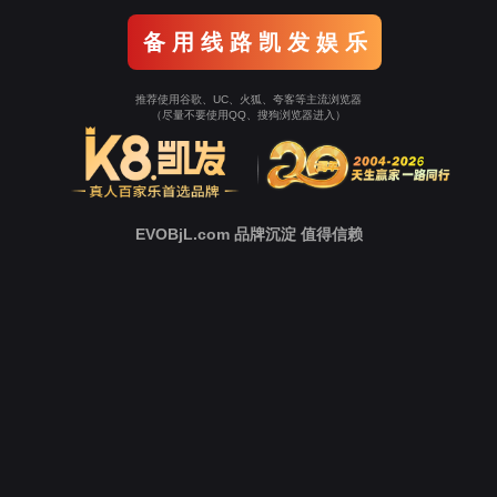
中
心
新
闻
中
心
技
术
支
持
下
载
中
心
营