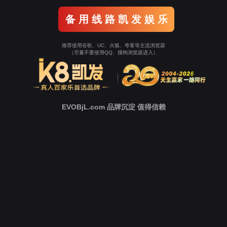
中
心
新
闻
中
心
技
术
支
持
下
载
中
心
营