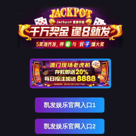
凯发K8国际
凯
发
K8
国
际
关
于
凯
发
K8
国
际
产
品