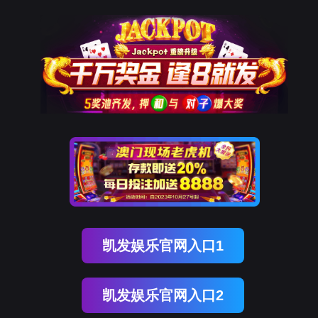
凯发K8国际
凯
发
K8
国
际
关
于
凯
发
K8
国
际
产
品