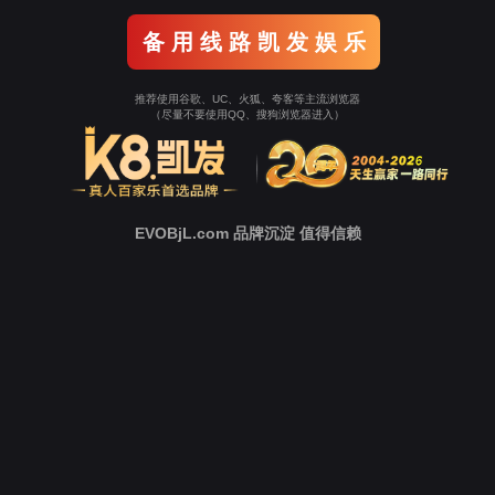
中
心
新
闻
中
心
技
术
支
持
下
载
中
心
营