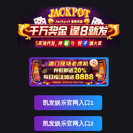
凯发K8国际
凯
发
K8
国
际
关
于
凯
发
K8
国
际
产
品