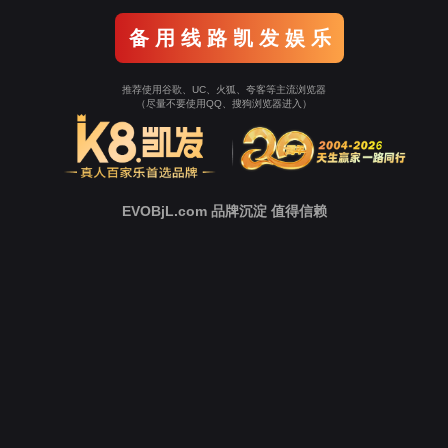
中
心
新
闻
中
心
技
术
支
持
下
载
中
心
营