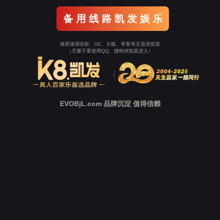
中
心
新
闻
中
心
技
术
支
持
下
载
中
心
营