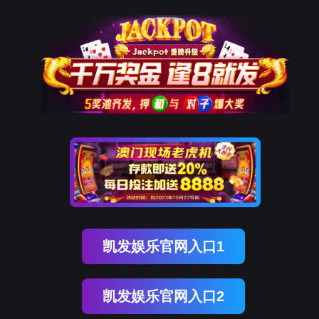
凯发K8国际
凯
发
K8
国
际
关
于
凯
发
K8
国
际
产
品