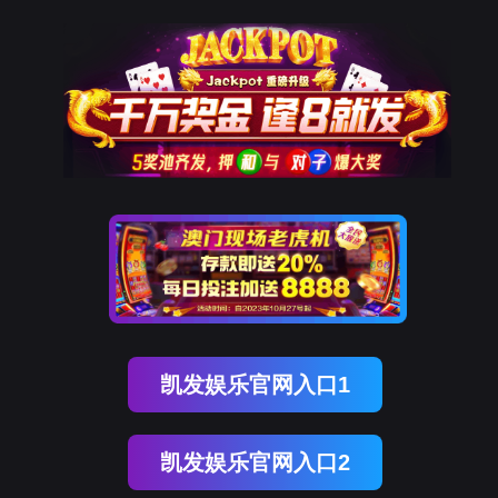
凯发K8国际
凯
发
K8
国
际
关
于
凯
发
K8
国
际
产
品