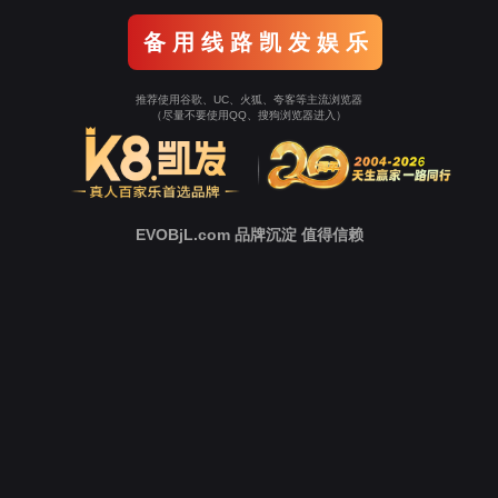
中
心
新
闻
中
心
技
术
支
持
下
载
中
心
营