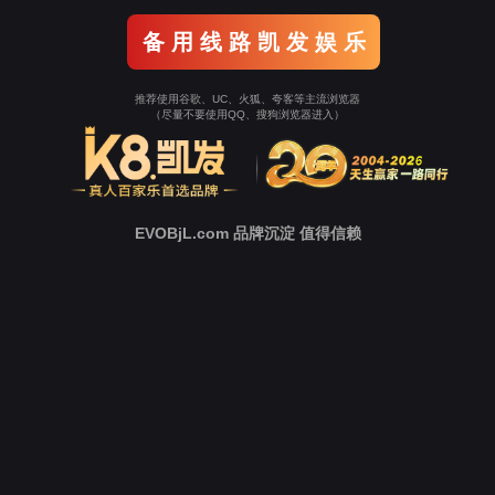
备 用 线 路 凯 发 娱 乐
推荐使用谷歌、UC、火狐、夸客等主流浏览器
（尽量不要使用QQ、搜狗浏览器进入）
EVOBjL.com 品牌沉淀 值得信赖