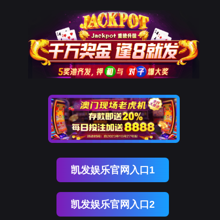
凯发K8国际
凯
发
K8
国
际
关
于
凯
发
K8
国
际
产
品