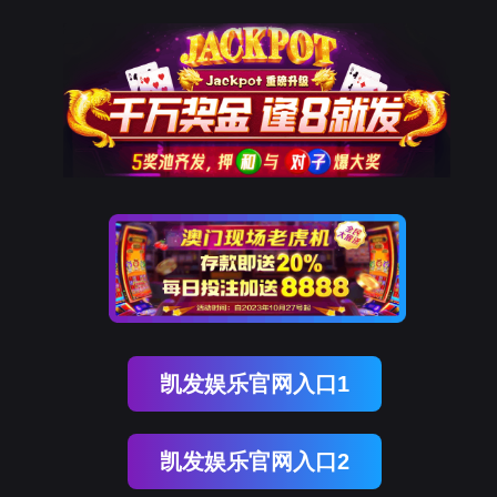
凯发K8国际
凯
发
K8
国
际
关
于
凯
发
K8
国
际
产
品