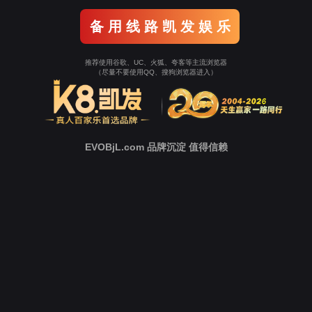
中
心
新
闻
中
心
技
术
支
持
下
载
中
心
营