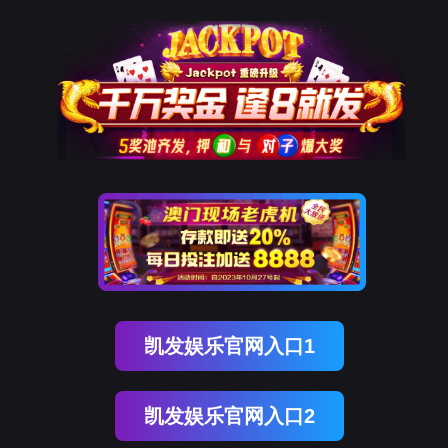
凯发K8国际
凯
发
K8
国
际
关
于
凯
发
K8
国
际
产
品