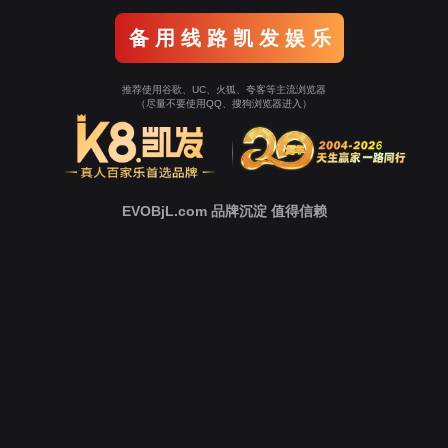
中
心
新
闻
中
心
技
术
支
持
下
载
中
心
营