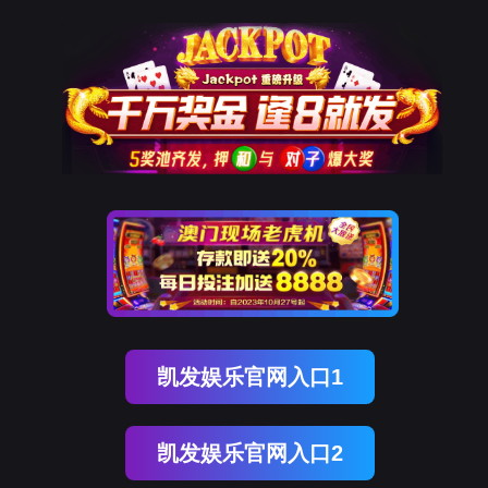
凯发K8国际
凯
发
K8
国
际
关
于
凯
发
K8
国
际
产
品