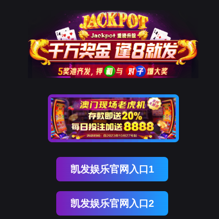
凯发娱乐官网入口1
凯发娱乐官网入口2