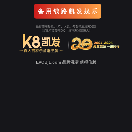
备 用 线 路 凯 发 娱 乐
推荐使用谷歌、UC、火狐、夸客等主流浏览器
（尽量不要使用QQ、搜狗浏览器进入）
EVOBjL.com 品牌沉淀 值得信赖