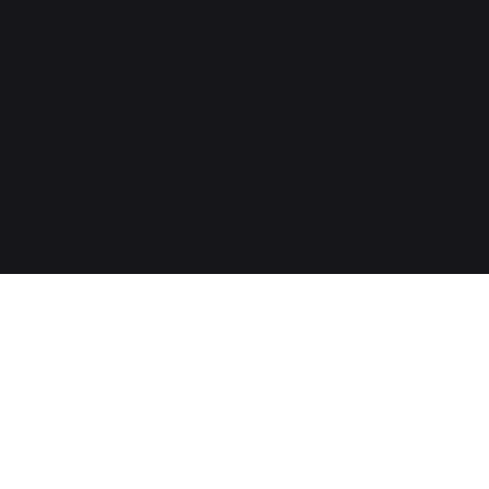
新闻聚焦
新闻头条
展会活动
视频中心
凯发K8国际