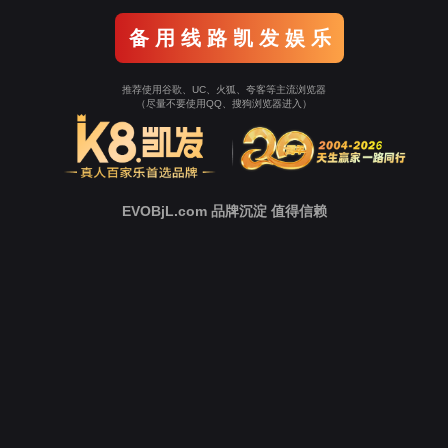
备 用 线 路 凯 发 娱 乐
推荐使用谷歌、UC、火狐、夸客等主流浏览器
（尽量不要使用QQ、搜狗浏览器进入）
EVOBjL.com 品牌沉淀 值得信赖