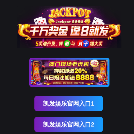
凯发娱乐官网入口1
凯发娱乐官网入口2