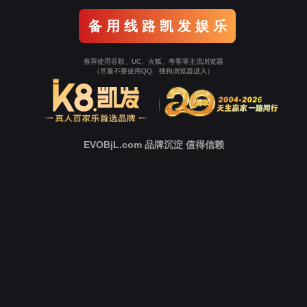
备 用 线 路 凯 发 娱 乐
推荐使用谷歌、UC、火狐、夸客等主流浏览器
（尽量不要使用QQ、搜狗浏览器进入）
EVOBjL.com 品牌沉淀 值得信赖