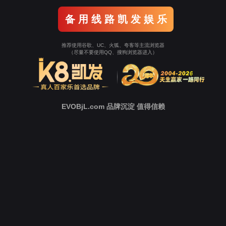
备 用 线 路 凯 发 娱 乐
推荐使用谷歌、UC、火狐、夸客等主流浏览器
（尽量不要使用QQ、搜狗浏览器进入）
EVOBjL.com 品牌沉淀 值得信赖