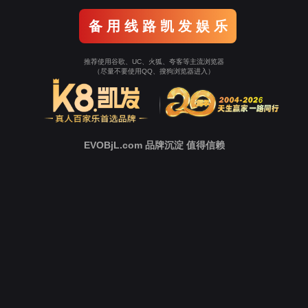
备 用 线 路 凯 发 娱 乐
推荐使用谷歌、UC、火狐、夸客等主流浏览器
（尽量不要使用QQ、搜狗浏览器进入）
EVOBjL.com 品牌沉淀 值得信赖