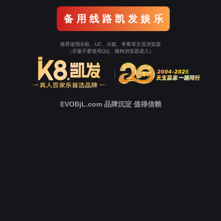
中
心
新
闻
中
心
技
术
支
持
下
载
中
心
营